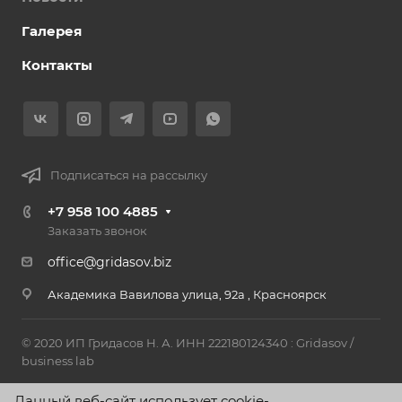
Галерея
Контакты
Подписаться на рассылку
+7 958 100 4885
Заказать звонок
office@gridasov.biz
Академика Вавилова улица, 92а , Красноярск​
© 2020 ИП Гридасов Н. А. ИНН 222180124340 : Gridasov /
business lab
Политика конфиденциальности
Данный веб-сайт использует cookie-