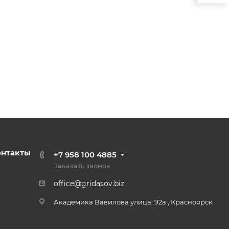
онтакты
+7 958 100 4885
Заказать звонок
office@gridasov.biz
Академика Вавилова улица, 92а , Красноярск​