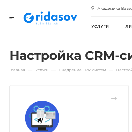
Академика Вавило
УСЛУГИ
ЛИ
ГАЛЕРЕЯ
Настройка CRM-с
—
—
—
Главная
Услуги
Внедрение CRM систем
Настро