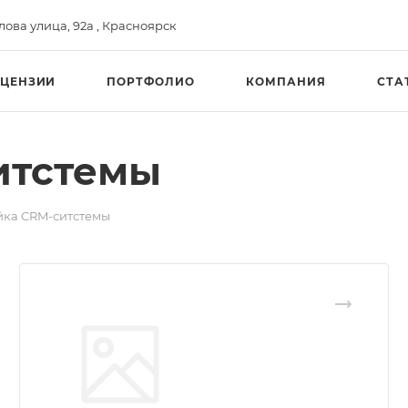
ва улица, 92а , Красноярск​
ЦЕНЗИИ
ПОРТФОЛИО
КОМПАНИЯ
СТА
итстемы
йка CRM-ситстемы