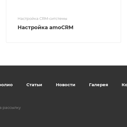
Настройка CRM-ситстемы
Настройка amoCRM
фолио
Статьи
Новости
Галерея
К
а рассылку