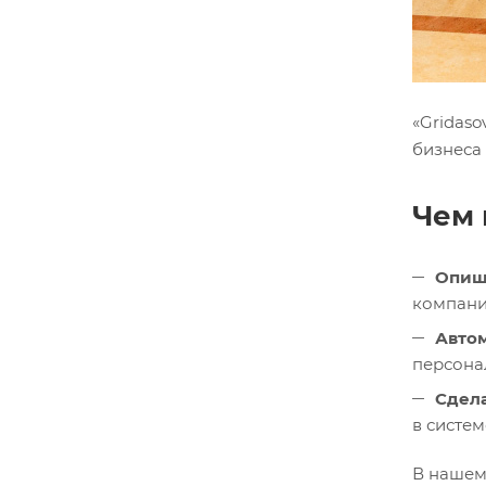
«Gridaso
бизнеса
Чем 
Опиш
компани
Авто
персона
Сдела
в систем
В нашем